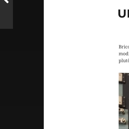
U
Bric
modi
plut