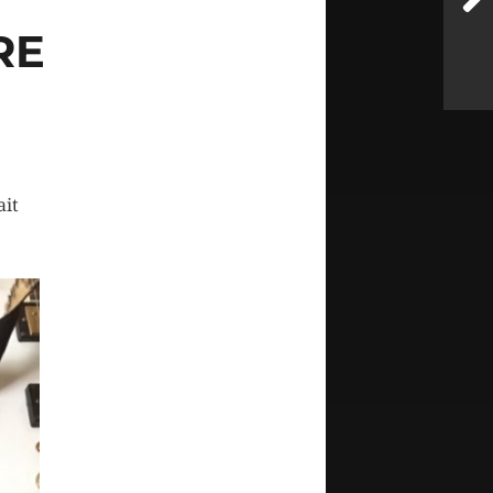
RE
ait